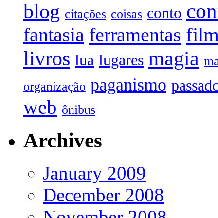
con
blog
conto
citações
coisas
fil
ferramentas
fantasia
livros
magia
lua
lugares
ma
paganismo
passad
organização
web
ônibus
Archives
January 2009
December 2008
November 2008