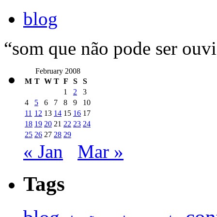
blog
“som que não pode ser ouv
February 2008
M
T
W
T
F
S
S
1
2
3
4
5
6
7
8
9
10
11
12
13
14
15
16
17
18
19
20
21
22
23
24
25
26
27
28
29
« Jan
Mar »
Tags