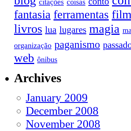
con
blog
conto
citações
coisas
fil
ferramentas
fantasia
livros
magia
lua
lugares
ma
paganismo
passad
organização
web
ônibus
Archives
January 2009
December 2008
November 2008